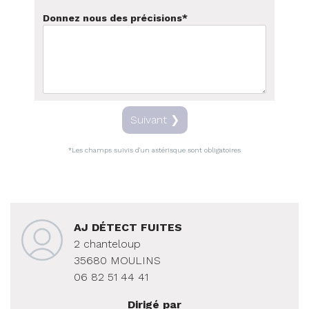
Donnez nous des précisions
*
Suivant ❯
*Les champs suivis d'un astérisque sont obligatoires
AJ DÉTECT FUITES
2 chanteloup
35680 MOULINS
06 82 51 44 41
Dirigé par